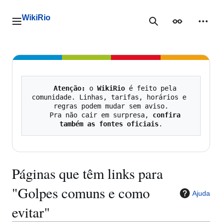
Ir
para
WikiRio
o
Menu principal
Pesquisa
Aparência
Ferra
conteúdo
Atenção:
 o 
WikiRio
 é feito pela 
comunidade. Linhas, tarifas, horários e 
regras podem mudar sem aviso.

   Pra não cair em surpresa, 
confira 
também as fontes oficiais
Páginas que têm links para
"Golpes comuns e como
Ajuda
evitar"