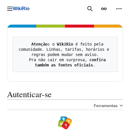
Ir
para
WikiRio
Menu principal
Pesquisa
Aparência
Ferra
o
conteúdo
Atenção:
 o 
WikiRio
 é feito pela 
comunidade. Linhas, tarifas, horários e 
regras podem mudar sem aviso.

   Pra não cair em surpresa, 
confira 
também as fontes oficiais
Autenticar-se
Ferramentas