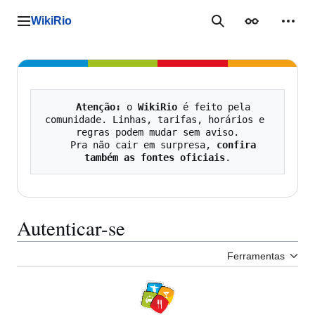
Ir
para
WikiRio
Menu principal
Pesquisa
Aparência
Ferra
o
conteúdo
Atenção:
 o 
WikiRio
 é feito pela 
comunidade. Linhas, tarifas, horários e 
regras podem mudar sem aviso.

   Pra não cair em surpresa, 
confira 
também as fontes oficiais
Autenticar-se
Ferramentas