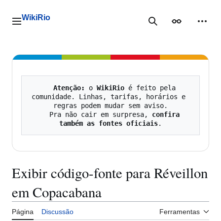
Ir
para
WikiRio
o
Menu principal
Pesquisa
Aparência
Ferra
conteúdo
Atenção:
 o 
WikiRio
 é feito pela 
comunidade. Linhas, tarifas, horários e 
regras podem mudar sem aviso.

   Pra não cair em surpresa, 
confira 
também as fontes oficiais
Exibir código-fonte para Réveillon
em Copacabana
Página
Discussão
Ferramentas