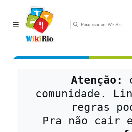
Ir
para
o
conteúdo
Menu principal
Atenção:
 
comunidade. Lin
regras po
   Pra não cair