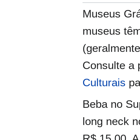
Museus Grá
museus têm
(geralmente
Consulte a
Culturais
pa
Beba no Su
long neck n
R$ 15,00. 