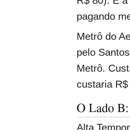
R$ 80). É 
pagando me
Metrô do Ae
pelo Santo
Metrô. Cust
custaria R$
O Lado B:
Alta Tempor