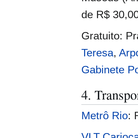
de R$ 30,00
Gratuito: P
Teresa
,
Arp
Gabinete Po
4. Transpo
Metrô Rio
: 
VLT Carioc