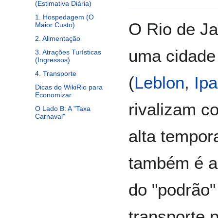
(Estimativa Diária)
1. Hospedagem (O
O Rio de Ja
Maior Custo)
2. Alimentação
uma cidade 
3. Atrações Turísticas
(Ingressos)
4. Transporte
(
Leblon
,
Ip
Dicas do WikiRio para
Economizar
rivalizam c
O Lado B: A "Taxa
Carnaval"
alta tempor
também é a c
do "podrão"
transporte p